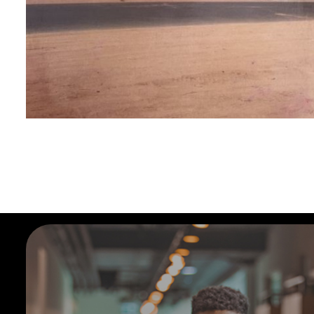
"Gostei muito do suporte e da transparência
no atendimento. Com certeza voltarei!"
— Juliana Oliveira
templates.template-01.components.carousel.texts.co
Fiat Automotive Araruama
Renault Auto France Campos
Fiat Automotive São Pedro da Aldeia
Fiat Automotive Maricá
Renault Auto France Macaé
Jeep Lake