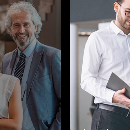
(22) 2321-9000
(22) 2321-9000
AUTOMOTIVE SEMINOVOS
(22) 2321-9000
HORÁRIOS DE FUNCIONAMENTO
SHOWROOM
Segunda a sexta, das 8h às 18h.
Sábado, das 9h às 14h.
Mais informações sobre essa loja