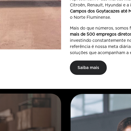
"Profissionalismo e dedicação fazem toda a
diferença. Estou muito satisfeito com o
serviço prestado."
ntrol_prev
— Roberto Santos
FIAT AUTOMOTIVE ARARUAMA
Rod. Amaral Peixoto, 53 - Bananeiras
Araruama - Rio de Janeiro
Como chegar
CONTATO
PARA MAIS INFORMAÇÕES
(22) 2674-9000
- CRM
(22) 2321-9000
AUTOMOTIVE SEGUROS
RECURSOS HUMANOS