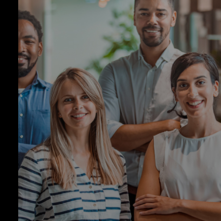
Renault Auto France São Pedro da
Aldeia
Hyundai Montreal São Pedro da
Aldeia
BYD Automotive - São Pedro da
Aldeia
Hyundai Montreal Macaé
Peugeot Cabo Frio
Citroen Cabo Frio
Hyundai Friburgo