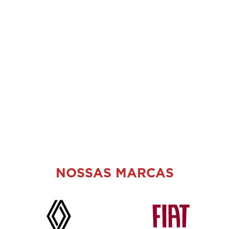
Locadora
Quer um carro por ass
serviços e atendimento.
você.
equipe
rmulário abaixo que entraremos em contato rapidamente.
Locadora